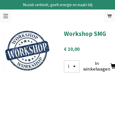
Muziek verbindt, geeft energie en maakt blij
Ga
direct
naar
de
hoofdinhoud
Workshop SMG
€ 10,00
In
winkelwagen