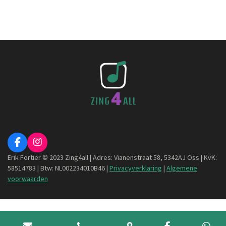
F
I
a
n
Erik Fortier © 2023 Zing4all | Adres: Vianenstraat 58, 5342AJ Oss |
KvK:
c
s
58514783 | Btw: NL002234010B46 |
Privacyverklaring
|
Algemene
e
t
voorwaarden
b
a
o
g
o
r
k
a
m