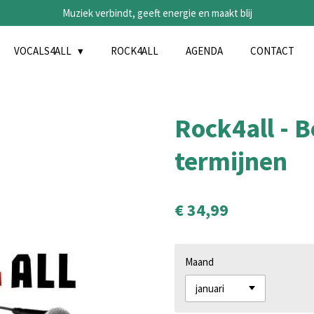
Muziek verbindt, geeft energie en maakt blij
VOCALS4ALL
ROCK4ALL
AGENDA
CONTACT
Rock4all - B
termijnen
€ 34,99
Maand