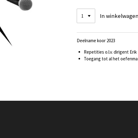
In winkelwage
Deelname koor 2023
Repetities o.l.v. dirigent Erik
Toegang tot al het oefenmat