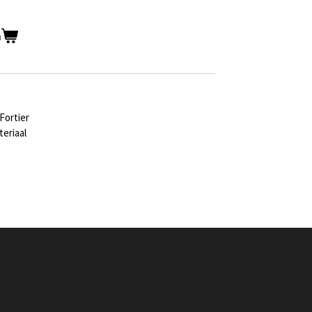
n
 Fortier
eriaal