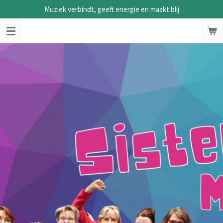
Muziek verbindt, geeft energie en maakt blij
Ga
direct
naar
de
hoofdinhoud